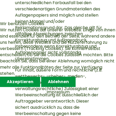
unterschiedlichen Farbausfall bei den
verschiedenartigen Grundmaterialien des
Auflagenpapiers sind möglich und stellen
keinen Mangel und/oder
Wir benutzen Cookies
Reklamationsgrund dar. Das gleiche gilt für
Wir nutzen Cookies auf unserer Website. Einige von ihnen
allfällige Abweichungen zwischen
sind essenziell für den Betrieb der Seite, während andere
Korrekturabzug und Auflagendruck,
uns helfen, diese Website und die Nutzererfahrung zu
insbesondere wenn Korrekturabzug und
verbessern (Tracking Cookies). Sie können selbst
Auflagenpapier nicht vollständig
entscheiden, ob Sie die Cookies zulassen möchten. Bitte
übereinstimmen.
beachten Sie, dass bei einer Ablehnung womöglich nicht
mehr alle Funktionalitäten der Seite zur Verfügung
Für Inhalt, äußere Form und rechtliche (z.B.
stehen.
wettbewerbs-, urheber-, medien-,
Akzeptieren
Ablehnen
persönlichkeits- und
verwaltungsrechtliche) Zulässigkeit einer
Impressum
Werbeeinschaltung ist ausschließlich der
Auftraggeber verantwortlich. Dieser
sichert ausdrücklich zu, dass die
Werbeeinschaltung gegen keine